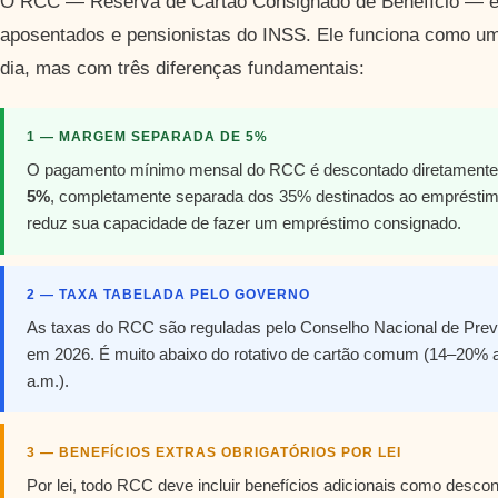
O RCC — Reserva de Cartão Consignado de Benefício — é u
aposentados e pensionistas do INSS. Ele funciona como um
dia, mas com três diferenças fundamentais:
1 — MARGEM SEPARADA DE 5%
O pagamento mínimo mensal do RCC é descontado diretamente
5%
, completamente separada dos 35% destinados ao empréstimo 
reduz sua capacidade de fazer um empréstimo consignado.
2 — TAXA TABELADA PELO GOVERNO
As taxas do RCC são reguladas pelo Conselho Nacional de Prev
em 2026. É muito abaixo do rotativo de cartão comum (14–20%
a.m.).
3 — BENEFÍCIOS EXTRAS OBRIGATÓRIOS POR LEI
Por lei, todo RCC deve incluir benefícios adicionais como desco