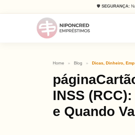
🛡️
SEGURANÇA:
Na
Home
»
Blog
»
Dicas
,
Dinheiro
,
Emp
páginaCartã
INSS (RCC):
e Quando Va