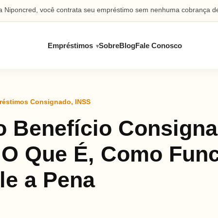
 Niponcred, você contrata seu empréstimo sem nenhuma cobrança de
Empréstimos
Sobre
Blog
Fale Conosco
réstimos Consignado
,
INSS
o Benefício Consign
 O Que É, Como Fun
le a Pena