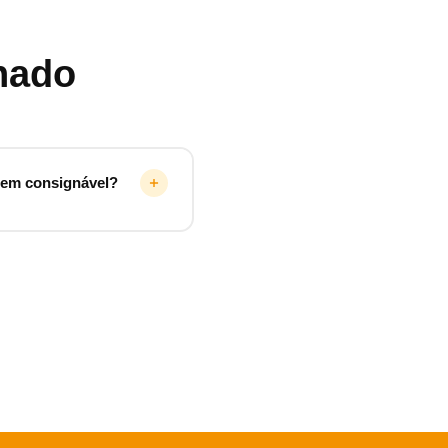
nado
gem consignável?