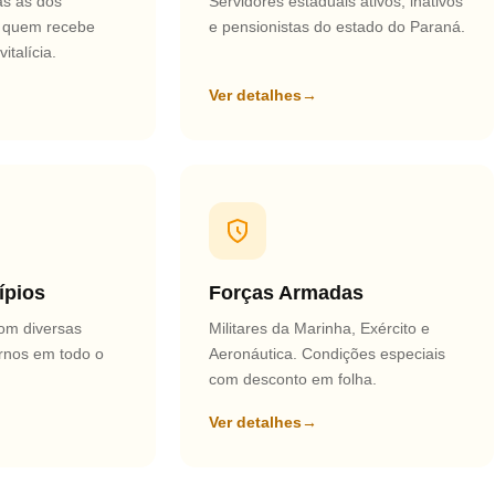
as às dos
Servidores estaduais ativos, inativos
 quem recebe
e pensionistas do estado do Paraná.
italícia.
Ver detalhes
→
ípios
Forças Armadas
om diversas
Militares da Marinha, Exército e
ernos em todo o
Aeronáutica. Condições especiais
com desconto em folha.
Ver detalhes
→