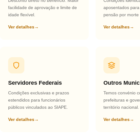
Desconto direto no benefício. Maior
Condições idêntic
facilidade de aprovação e limite de
aposentados para
idade flexível.
pensão por morte v
Ver detalhes
→
Ver detalhes
→
Servidores Federais
Outros Munic
Condições exclusivas e prazos
Temos convénio c
estendidos para funcionários
prefeituras e gov
públicos vinculados ao SIAPE.
território nacional.
Ver detalhes
→
Ver detalhes
→