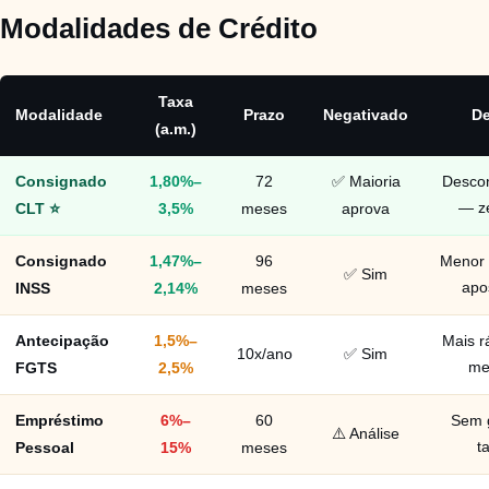
Modalidades de Crédito
Taxa
Modalidade
Prazo
Negativado
De
(a.m.)
Consignado
1,80%–
72
✅ Maioria
Descon
CLT ⭐
3,5%
meses
aprova
— ze
Consignado
1,47%–
96
Menor 
✅ Sim
INSS
2,14%
meses
apo
Antecipação
1,5%–
Mais r
10x/ano
✅ Sim
FGTS
2,5%
me
Empréstimo
6%–
60
Sem 
⚠️ Análise
Pessoal
15%
meses
t