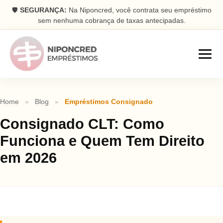
🛡️
SEGURANÇA:
Na Niponcred, você contrata seu empréstimo
sem nenhuma cobrança de taxas antecipadas.
Empréstimos
Home
»
Blog
»
Empréstimos Consignado
Consignado
Consignado CLT: Como
Parcelas descontadas na folha
Funciona e Quem Tem Direito
Pessoal
em 2026
Dinheiro rápido na conta
Antecipação FGTS
Antecipe seu saque aniversário
Com Garantia