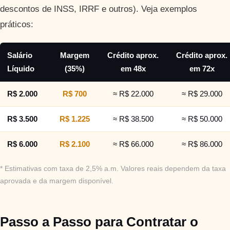
descontos de INSS, IRRF e outros). Veja exemplos
práticos:
Salário
Margem
Crédito aprox.
Crédito aprox.
Líquido
(35%)
em 48x
em 72x
R$ 2.000
R$ 700
≈ R$ 22.000
≈ R$ 29.000
R$ 3.500
R$ 1.225
≈ R$ 38.500
≈ R$ 50.000
R$ 6.000
R$ 2.100
≈ R$ 66.000
≈ R$ 86.000
* Estimativas com taxa de 2,5% a.m. Valores reais dependem da taxa
aprovada e da margem disponível.
Passo a Passo para Contratar o