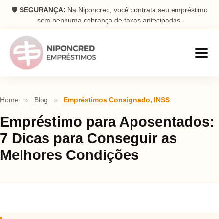
🛡️
SEGURANÇA:
Na Niponcred, você contrata seu empréstimo
sem nenhuma cobrança de taxas antecipadas.
Empréstimos
Home
»
Blog
»
Empréstimos Consignado
,
INSS
Consignado
Empréstimo para Aposentados:
Parcelas descontadas na folha
7 Dicas para Conseguir as
Pessoal
Melhores Condições
Dinheiro rápido na conta
Antecipação FGTS
Antecipe seu saque aniversário
Com Garantia