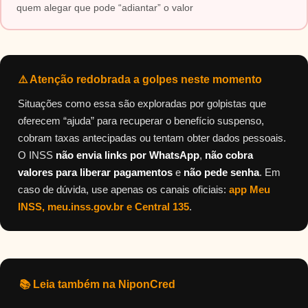
quem alegar que pode “adiantar” o valor
⚠️ Atenção redobrada a golpes neste momento
Situações como essa são exploradas por golpistas que
oferecem “ajuda” para recuperar o benefício suspenso,
cobram taxas antecipadas ou tentam obter dados pessoais.
O INSS
não envia links por WhatsApp
,
não cobra
valores para liberar pagamentos
e
não pede senha
. Em
caso de dúvida, use apenas os canais oficiais:
app Meu
INSS, meu.inss.gov.br e Central 135
.
📚 Leia também na NiponCred