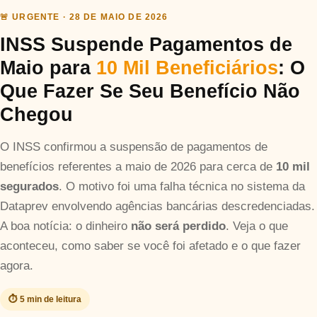
Taxas mais baixas
🚨 URGENTE · 28 DE MAIO DE 2026
INSS Suspende Pagamentos de
Sobre
Maio para
10 Mil Beneficiários
: O
Que Fazer Se Seu Benefício Não
Blog
Chegou
Fale Conosco
O INSS confirmou a suspensão de pagamentos de
benefícios referentes a maio de 2026 para cerca de
10 mil
segurados
. O motivo foi uma falha técnica no sistema da
Dataprev envolvendo agências bancárias descredenciadas.
A boa notícia: o dinheiro
não será perdido
. Veja o que
aconteceu, como saber se você foi afetado e o que fazer
agora.
⏱️ 5 min de leitura