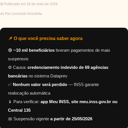
📅 Publicado em 28 de maio de 2026
✍️ Por Leonardo Kinoshita
📌 O que você precisa saber agora
🔴
~10 mil beneficiários
tiveram pagamentos de maio
suspensos
⚙️ Causa:
credenciamento indevido de 69 agências
bancárias
no sistema Dataprev
✅
Nenhum valor será perdido
— INSS garante
realocação automática
📱 Para verificar:
app Meu INSS, site meu.inss.gov.br ou
Central 135
📅 Suspensão vigente
a partir de 25/05/2026