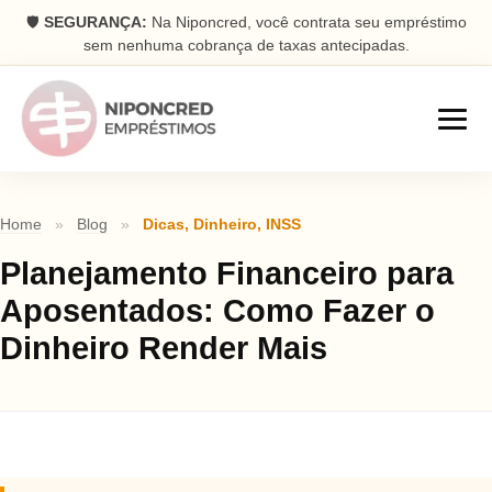
🛡️
SEGURANÇA:
Na Niponcred, você contrata seu empréstimo
sem nenhuma cobrança de taxas antecipadas.
Empréstimos
Home
»
Blog
»
Dicas
,
Dinheiro
,
INSS
Consignado
Planejamento Financeiro para
Parcelas descontadas na folha
Aposentados: Como Fazer o
Pessoal
Dinheiro Render Mais
Dinheiro rápido na conta
Antecipação FGTS
Antecipe seu saque aniversário
Com Garantia