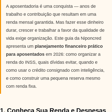
Taxas mais baixas
A aposentadoria é uma conquista — anos de
trabalho e contribuição que resultam em uma
Sobre
renda mensal garantida. Mas fazer esse dinheiro
durar, crescer e trabalhar a favor da qualidade de
Blog
vida exige organização. Este guia da Niponcred
apresenta um
planejamento financeiro prático
Fale Conosco
para aposentados
em 2026: como organizar a
renda do INSS, quais dívidas evitar, quando e
como usar o crédito consignado com inteligência,
e como construir uma pequena reserva mesmo
com renda fixa.
1. Conheça Sua Renda e Despesas