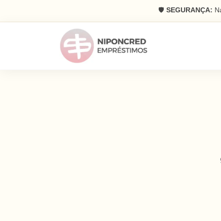
🛡️
SEGURANÇA:
Na