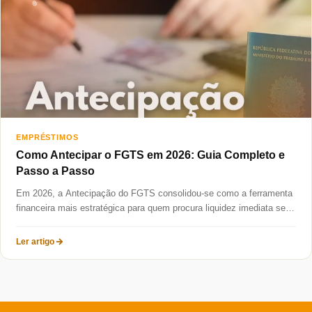
Taxas mais baixas
Sobre
Blog
Fale Conosco
EMPRÉSTIMOS
Como Antecipar o FGTS em 2026: Guia Completo e
Passo a Passo
Em 2026, a Antecipação do FGTS consolidou-se como a ferramenta
financeira mais estratégica para quem procura liquidez imediata sem
comprometer...
Ler artigo