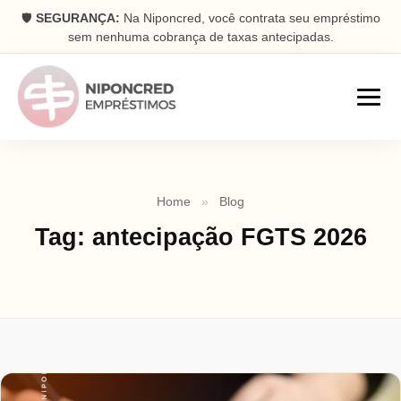
🛡️
SEGURANÇA:
Na Niponcred, você contrata seu empréstimo
sem nenhuma cobrança de taxas antecipadas.
Empréstimos
Home
»
Blog
Consignado
Tag:
antecipação FGTS 2026
Parcelas descontadas na folha
Pessoal
Dinheiro rápido na conta
Antecipação FGTS
Antecipe seu saque aniversário
Com Garantia