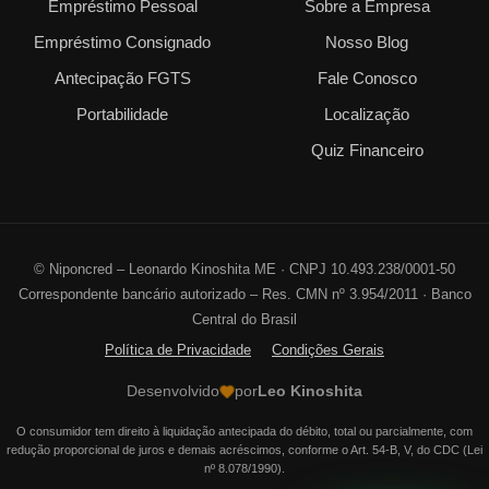
Empréstimo Pessoal
Sobre a Empresa
Empréstimo Consignado
Nosso Blog
Antecipação FGTS
Fale Conosco
Portabilidade
Localização
Quiz Financeiro
©
Niponcred – Leonardo Kinoshita ME · CNPJ 10.493.238/0001-50
Correspondente bancário autorizado – Res. CMN nº 3.954/2011 · Banco
Central do Brasil
Política de Privacidade
Condições Gerais
Desenvolvido
por
Leo Kinoshita
O consumidor tem direito à liquidação antecipada do débito, total ou parcialmente, com
redução proporcional de juros e demais acréscimos, conforme o Art. 54-B, V, do CDC (Lei
nº 8.078/1990).