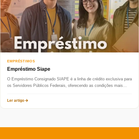
Taxas mais baixas
Sobre
Blog
Fale Conosco
EMPRÉSTIMOS
Empréstimo Siape
O Empréstimo Consignado SIAPE é a linha de crédito exclusiva para
os Servidores Públicos Federais, oferecendo as condições mais
competitivas...
Ler artigo