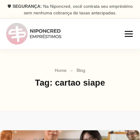
🛡️
SEGURANÇA:
Na Niponcred, você contrata seu empréstimo
sem nenhuma cobrança de taxas antecipadas.
Empréstimos
Home
»
Blog
Consignado
Tag:
cartao siape
Parcelas descontadas na folha
Pessoal
Dinheiro rápido na conta
Antecipação FGTS
Antecipe seu saque aniversário
Com Garantia