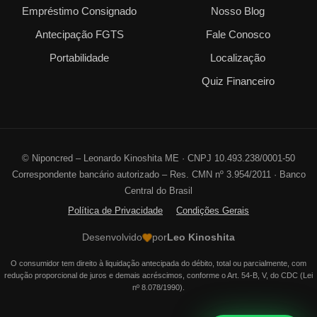
Empréstimo Consignado
Nosso Blog
Antecipação FGTS
Fale Conosco
Portabilidade
Localização
Quiz Financeiro
©
Niponcred – Leonardo Kinoshita ME · CNPJ 10.493.238/0001-50
Correspondente bancário autorizado – Res. CMN nº 3.954/2011 · Banco
Central do Brasil
Política de Privacidade
Condições Gerais
Desenvolvido
por
Leo Kinoshita
O consumidor tem direito à liquidação antecipada do débito, total ou parcialmente, com
redução proporcional de juros e demais acréscimos, conforme o Art. 54-B, V, do CDC (Lei
nº 8.078/1990).