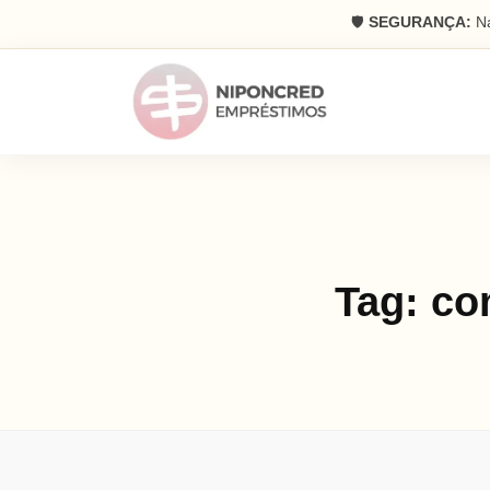
🛡️
SEGURANÇA:
Na
Tag:
co