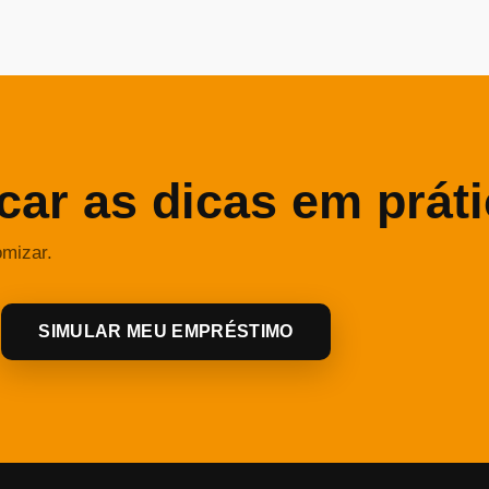
car as dicas em prát
omizar.
SIMULAR MEU EMPRÉSTIMO