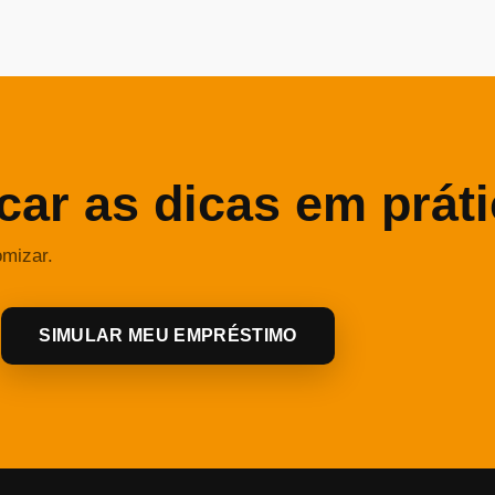
car as dicas em prát
omizar.
SIMULAR MEU EMPRÉSTIMO