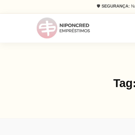
🛡️
SEGURANÇA:
Na
Tag