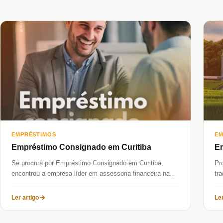
EMPRÉSTIMOS
EM
Empréstimo Consignado em Curitiba
Em
Se procura por Empréstimo Consignado em Curitiba,
Pr
encontrou a empresa líder em assessoria financeira na
tr
capital paranaense. A Niponcred é...
pri
Ler artigo
Ler