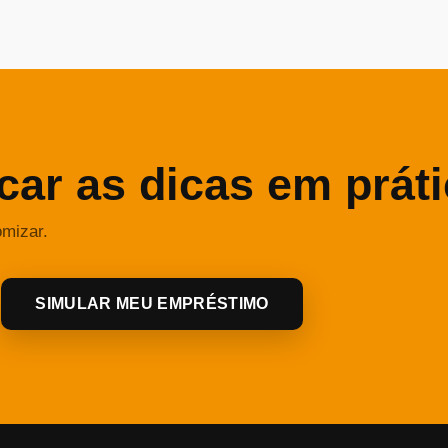
car as dicas em prát
omizar.
SIMULAR MEU EMPRÉSTIMO