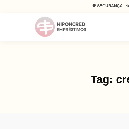
🛡️
SEGURANÇA:
Na
Tag:
cr