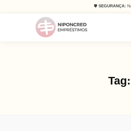
🛡️
SEGURANÇA:
Na
Tag