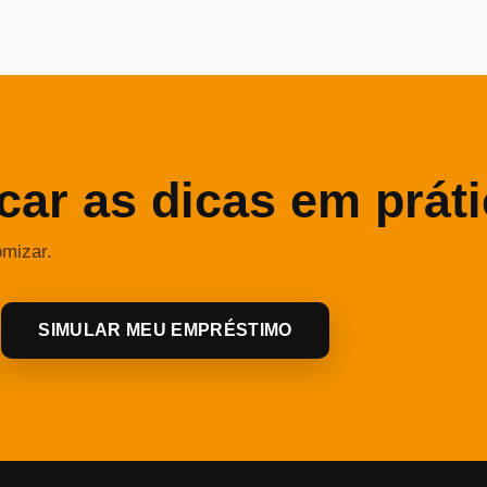
car as dicas em prát
omizar.
SIMULAR MEU EMPRÉSTIMO