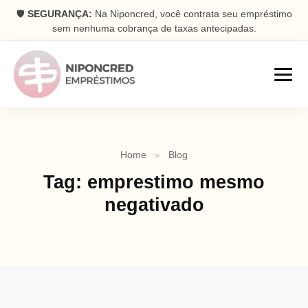
🛡️
SEGURANÇA:
Na Niponcred, você contrata seu empréstimo
sem nenhuma cobrança de taxas antecipadas.
Empréstimos
Home
»
Blog
Consignado
Tag:
emprestimo mesmo
Parcelas descontadas na folha
negativado
Pessoal
Dinheiro rápido na conta
Antecipação FGTS
Antecipe seu saque aniversário
Com Garantia