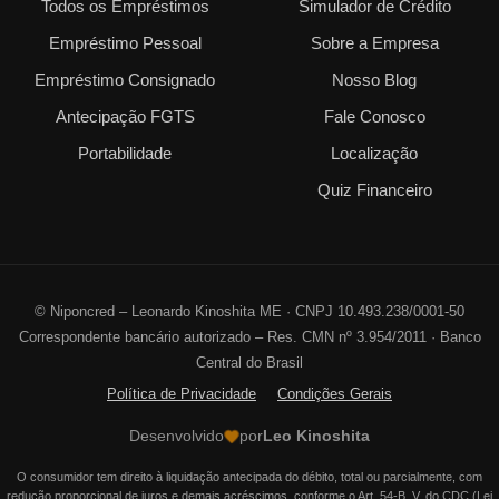
Todos os Empréstimos
Simulador de Crédito
Empréstimo Pessoal
Sobre a Empresa
Empréstimo Consignado
Nosso Blog
Antecipação FGTS
Fale Conosco
Portabilidade
Localização
Quiz Financeiro
©
Niponcred – Leonardo Kinoshita ME · CNPJ 10.493.238/0001-50
Correspondente bancário autorizado – Res. CMN nº 3.954/2011 · Banco
Central do Brasil
Política de Privacidade
Condições Gerais
Desenvolvido
por
Leo Kinoshita
O consumidor tem direito à liquidação antecipada do débito, total ou parcialmente, com
redução proporcional de juros e demais acréscimos, conforme o Art. 54-B, V, do CDC (Lei