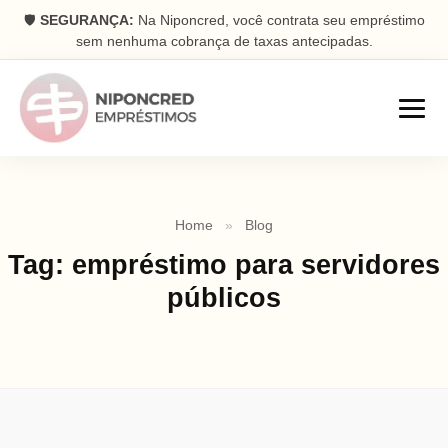
🛡️
SEGURANÇA:
Na Niponcred, você contrata seu empréstimo
sem nenhuma cobrança de taxas antecipadas.
Empréstimos
Home
»
Blog
Consignado
Tag:
empréstimo para servidores
Parcelas descontadas na folha
públicos
Pessoal
Dinheiro rápido na conta
Antecipação FGTS
Antecipe seu saque aniversário
Com Garantia