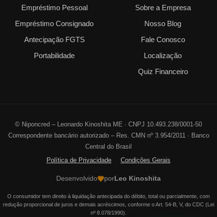
Empréstimo Pessoal
Sobre a Empresa
Empréstimo Consignado
Nosso Blog
Antecipação FGTS
Fale Conosco
Portabilidade
Localização
Quiz Financeiro
©
Niponcred – Leonardo Kinoshita ME · CNPJ 10.493.238/0001-50
Correspondente bancário autorizado – Res. CMN nº 3.954/2011 · Banco
Central do Brasil
Política de Privacidade
Condições Gerais
Desenvolvido
por
Leo Kinoshita
O consumidor tem direito à liquidação antecipada do débito, total ou parcialmente, com
redução proporcional de juros e demais acréscimos, conforme o Art. 54-B, V, do CDC (Lei
nº 8.078/1990).