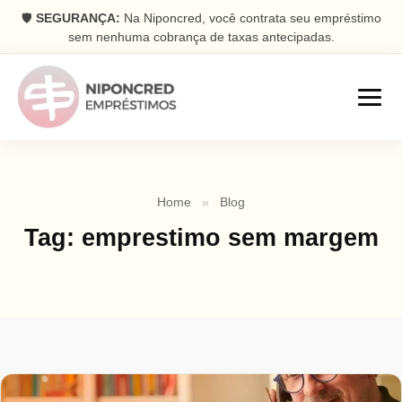
🛡️
SEGURANÇA:
Na Niponcred, você contrata seu empréstimo
sem nenhuma cobrança de taxas antecipadas.
Empréstimos
Home
»
Blog
Consignado
Tag:
emprestimo sem margem
Parcelas descontadas na folha
Pessoal
Dinheiro rápido na conta
Antecipação FGTS
Antecipe seu saque aniversário
Com Garantia