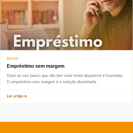
Taxas mais baixas
Sobre
Blog
Fale Conosco
DICAS
Empréstimo sem margem
Ouvir do seu banco que não tem mais limite disponível é frustrante.
O empréstimo sem margem é a solução desenhada...
Ler artigo