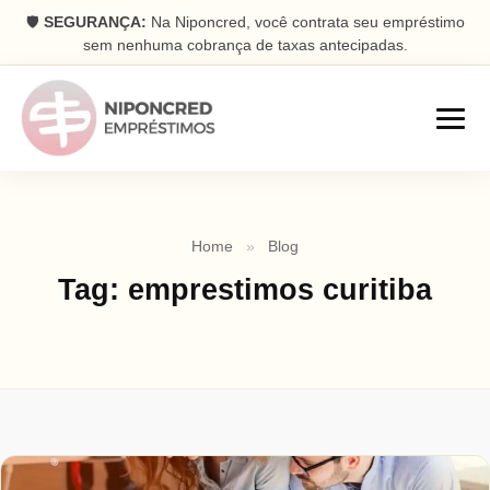
🛡️
SEGURANÇA:
Na Niponcred, você contrata seu empréstimo
sem nenhuma cobrança de taxas antecipadas.
Empréstimos
Home
»
Blog
Consignado
Tag:
emprestimos curitiba
Parcelas descontadas na folha
Pessoal
Dinheiro rápido na conta
Antecipação FGTS
Antecipe seu saque aniversário
Com Garantia