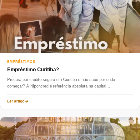
Taxas mais baixas
Sobre
Blog
Fale Conosco
EMPRÉSTIMOS
Empréstimo Curitiba?
Procura por crédito seguro em Curitiba e não sabe por onde
começar? A Niponcred é referência absoluta na capital
paranaense,...
Ler artigo