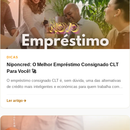
Taxas mais baixas
Sobre
Blog
Fale Conosco
DICAS
Niponcred: O Melhor Empréstimo Consignado CLT
Para Você! 🚀
O empréstimo consignado CLT é, sem dúvida, uma das alternativas
de crédito mais inteligentes e económicas para quem trabalha com...
Ler artigo