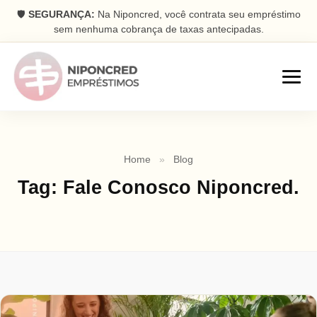
🛡️
SEGURANÇA:
Na Niponcred, você contrata seu empréstimo
sem nenhuma cobrança de taxas antecipadas.
Empréstimos
Home
»
Blog
Consignado
Tag:
Fale Conosco Niponcred.
Parcelas descontadas na folha
Pessoal
Dinheiro rápido na conta
Antecipação FGTS
Antecipe seu saque aniversário
Com Garantia