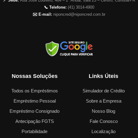
📍 Sede:
Rua José Loureiro, 464 – 2º Andar, sala 25 – Centro, Curitiba/PR
📞 Telefone:
(41) 3014-4900
✉️ E-mail:
niponcred@niponcred.com.br
Nossas Soluções
Links Úteis
Todos os Empréstimos
Simulador de Crédito
Empréstimo Pessoal
Sobre a Empresa
Empréstimo Consignado
Nosso Blog
Antecipação FGTS
Fale Conosco
Portabilidade
Localização