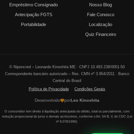
Empréstimo Consignado
Nosso Blog
Antecipação FGTS
Fale Conosco
Portabilidade
Localização
Quiz Financeiro
©
Niponcred – Leonardo Kinoshita ME · CNPJ 10.493.238/0001-50
Correspondente bancário autorizado – Res. CMN nº 3.954/2011 · Banco
Central do Brasil
Política de Privacidade
Condições Gerais
Desenvolvido
por
Leo Kinoshita
O consumidor tem direito à liquidação antecipada do débito, total ou parcialmente, com
redução proporcional de juros e demais acréscimos, conforme o Art. 54-B, V, do CDC (Lei
nº 8.078/1990).