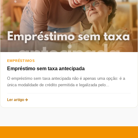
Taxas mais baixas
Sobre
Blog
Fale Conosco
EMPRÉSTIMOS
Empréstimo sem taxa antecipada
O empréstimo sem taxa antecipada não é apenas uma opção: é a
única modalidade de crédito permitida e legalizada pelo...
Ler artigo