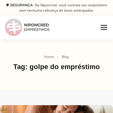
🛡️
SEGURANÇA:
Na Niponcred, você contrata seu empréstimo
sem nenhuma cobrança de taxas antecipadas.
Empréstimos
Home
»
Blog
Consignado
Tag:
golpe do empréstimo
Parcelas descontadas na folha
Pessoal
Dinheiro rápido na conta
Antecipação FGTS
Antecipe seu saque aniversário
Com Garantia