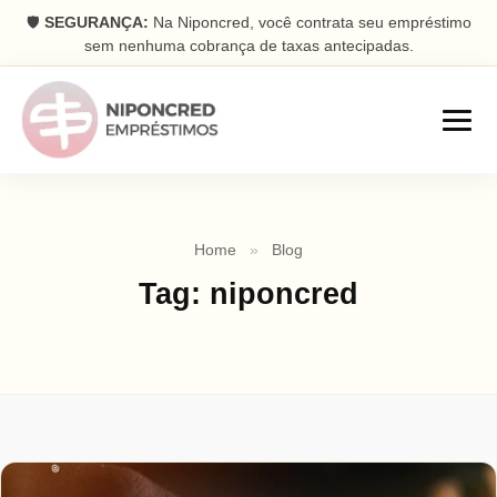
🛡️
SEGURANÇA:
Na Niponcred, você contrata seu empréstimo
sem nenhuma cobrança de taxas antecipadas.
Empréstimos
Home
»
Blog
Consignado
Tag:
niponcred
Parcelas descontadas na folha
Pessoal
Dinheiro rápido na conta
Antecipação FGTS
Antecipe seu saque aniversário
Com Garantia