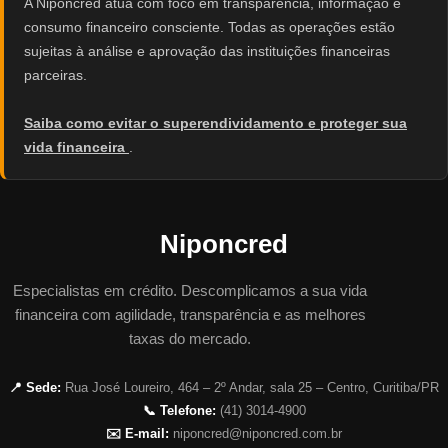
A Niponcred atua com foco em transparência, informação e
consumo financeiro consciente. Todas as operações estão
sujeitas à análise e aprovação das instituições financeiras
parceiras.
Saiba como evitar o superendividamento e proteger sua
vida financeira
.
Niponcred
Especialistas em crédito. Descomplicamos a sua vida
financeira com agilidade, transparência e as melhores
taxas do mercado.
📍 Sede:
Rua José Loureiro, 464 – 2º Andar, sala 25 – Centro, Curitiba/PR
📞 Telefone:
(41) 3014-4900
✉️ E-mail:
niponcred@niponcred.com.br