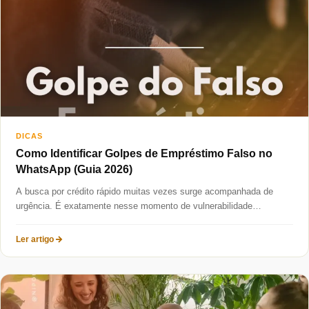
Taxas mais baixas
Sobre
Blog
Fale Conosco
DICAS
Como Identificar Golpes de Empréstimo Falso no
WhatsApp (Guia 2026)
A busca por crédito rápido muitas vezes surge acompanhada de
urgência. É exatamente nesse momento de vulnerabilidade
financeira que os...
Ler artigo