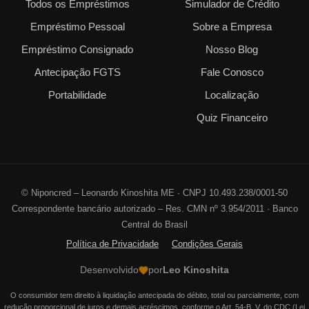
Todos os Empréstimos
Simulador de Crédito
Empréstimo Pessoal
Sobre a Empresa
Empréstimo Consignado
Nosso Blog
Antecipação FGTS
Fale Conosco
Portabilidade
Localização
Quiz Financeiro
©
Niponcred – Leonardo Kinoshita ME · CNPJ 10.493.238/0001-50
Correspondente bancário autorizado – Res. CMN nº 3.954/2011 · Banco
Central do Brasil
Política de Privacidade
Condições Gerais
Desenvolvido
por
Leo Kinoshita
O consumidor tem direito à liquidação antecipada do débito, total ou parcialmente, com
redução proporcional de juros e demais acréscimos, conforme o Art. 54-B, V, do CDC (Lei