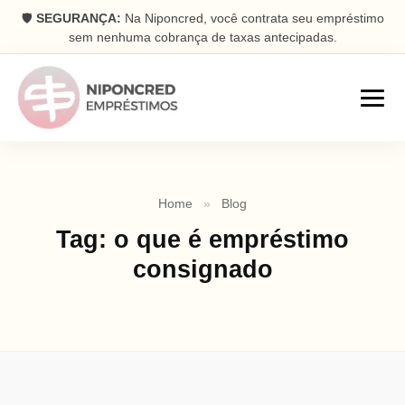
🛡️
SEGURANÇA:
Na Niponcred, você contrata seu empréstimo
sem nenhuma cobrança de taxas antecipadas.
Empréstimos
Home
»
Blog
Consignado
Tag:
o que é empréstimo
Parcelas descontadas na folha
consignado
Pessoal
Dinheiro rápido na conta
Antecipação FGTS
Antecipe seu saque aniversário
Com Garantia