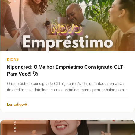
Taxas mais baixas
Sobre
Blog
Fale Conosco
DICAS
Niponcred: O Melhor Empréstimo Consignado CLT
Para Você! 🚀
O empréstimo consignado CLT é, sem dúvida, uma das alternativas
de crédito mais inteligentes e económicas para quem trabalha com...
Ler artigo