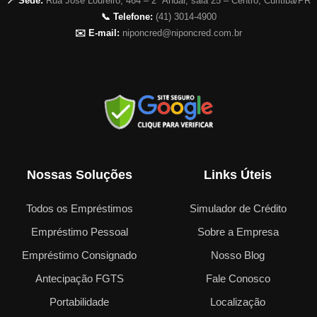
📍 Sede:
Rua José Loureiro, 464 – 2º Andar, sala 25 – Centro, Curitiba/PR
📞 Telefone:
(41) 3014-4900
✉️ E-mail:
niponcred@niponcred.com.br
Nossas Soluções
Links Úteis
Todos os Empréstimos
Simulador de Crédito
Empréstimo Pessoal
Sobre a Empresa
Empréstimo Consignado
Nosso Blog
Antecipação FGTS
Fale Conosco
Portabilidade
Localização