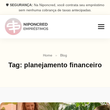
🛡️
SEGURANÇA:
Na Niponcred, você contrata seu empréstimo
sem nenhuma cobrança de taxas antecipadas.
Empréstimos
Home
»
Blog
Consignado
Tag:
planejamento financeiro
Parcelas descontadas na folha
Pessoal
Dinheiro rápido na conta
Antecipação FGTS
Antecipe seu saque aniversário
Com Garantia