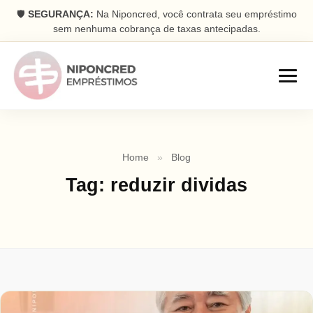
🛡️
SEGURANÇA:
Na Niponcred, você contrata seu empréstimo
sem nenhuma cobrança de taxas antecipadas.
Empréstimos
Home
»
Blog
Consignado
Tag:
reduzir dividas
Parcelas descontadas na folha
Pessoal
Dinheiro rápido na conta
Antecipação FGTS
Antecipe seu saque aniversário
Com Garantia