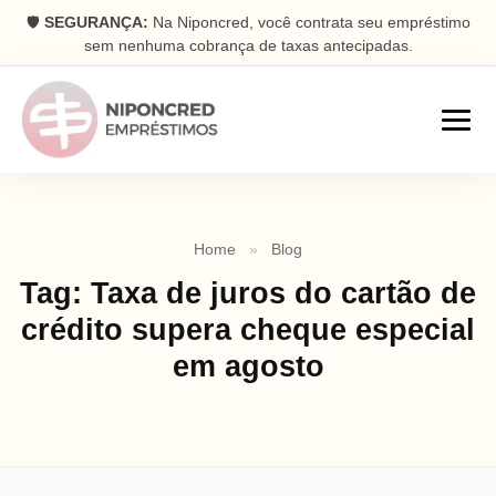
🛡️
SEGURANÇA:
Na Niponcred, você contrata seu empréstimo
sem nenhuma cobrança de taxas antecipadas.
Empréstimos
Home
»
Blog
Consignado
Tag:
Taxa de juros do cartão de
Parcelas descontadas na folha
crédito supera cheque especial
Pessoal
em agosto
Dinheiro rápido na conta
Antecipação FGTS
Antecipe seu saque aniversário
Com Garantia