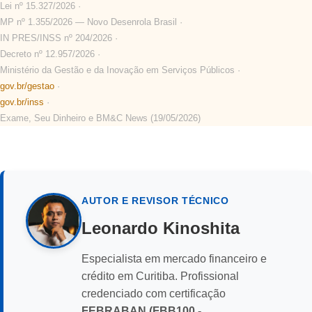
Lei nº 15.327/2026 ·
MP nº 1.355/2026 — Novo Desenrola Brasil ·
IN PRES/INSS nº 204/2026 ·
Decreto nº 12.957/2026 ·
Ministério da Gestão e da Inovação em Serviços Públicos ·
gov.br/gestao
·
gov.br/inss
·
Exame, Seu Dinheiro e BM&C News (19/05/2026)
AUTOR E REVISOR TÉCNICO
Leonardo Kinoshita
Especialista em mercado financeiro e
crédito em Curitiba. Profissional
credenciado com certificação
FEBRABAN (FBB100 -