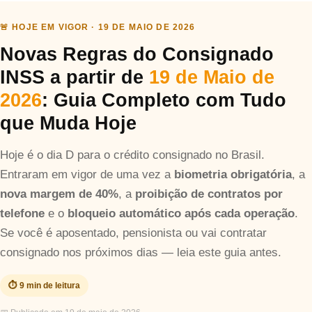
Taxas mais baixas
🚨 HOJE EM VIGOR · 19 DE MAIO DE 2026
Novas Regras do Consignado
Sobre
INSS a partir de
19 de Maio de
Blog
2026
: Guia Completo com Tudo
que Muda Hoje
Fale Conosco
Hoje é o dia D para o crédito consignado no Brasil.
Entraram em vigor de uma vez a
biometria obrigatória
, a
nova margem de 40%
, a
proibição de contratos por
telefone
e o
bloqueio automático após cada operação
.
Se você é aposentado, pensionista ou vai contratar
consignado nos próximos dias — leia este guia antes.
⏱️ 9 min de leitura