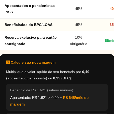
Aposentados e pensionistas
45%
4
INSS
Beneficiários do BPC/LOAS
45%
3
Reserva exclusiva para cartão
10%
Elim
consignado
obrigatório
🧮 Calcule sua nova margem
Multiplique o valor líquido do seu benefício por
0,40
(aposentado/pensionista) ou
0,35
(BPC):
Benefício de R$ 1.621 (salário mínimo):
Aposentado: R$ 1.621 × 0,40 =
R$ 648/mês de
margem