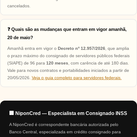
cancelados.
❓ Quais são as mudanças que entram em vigor amanhã,
20 de maio?
Amanhã entra em vigor o
Decreto nº 12.957/2026
, que amplia
o prazo máximo do consignado de servidores públicos federais
(SIAPE) de 96 para
120 meses
, com carência de até 180 dias.
Vale para novos contratos e portabilidades iniciados a partir de
20/05/2026.
Veja o guia completo para servidores federais.
🏢 NiponCred — Especialista em Consignado INSS
A NiponCred é correspondente bancária autorizada pelo
Banco Central, especializada em crédito consignado para