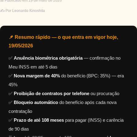
📅 Publicado em 19 de maio de 2026
✍️ Por Leonardo Kinoshita
📌 Resumo rápido — o que entra em vigor hoje,
19/05/2026
✅
Anuência biométrica obrigatória
— confirmação no
Meu INSS em até 5 dias
✅
Nova margem de 40%
do benefício (BPC: 35%) — era
45%
✅
Proibição de contratos por telefone
ou procuração
✅
Bloqueio automático
do benefício após cada nova
contratação
✅
Prazo de até 108 meses
para pagar (INSS) e carência
de 90 dias