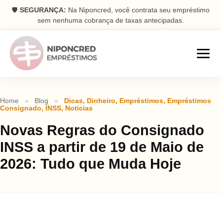
🛡️
SEGURANÇA:
Na Niponcred, você contrata seu empréstimo
sem nenhuma cobrança de taxas antecipadas.
Empréstimos
Home
»
Blog
»
Dicas
,
Dinheiro
,
Empréstimos
,
Empréstimos
Consignado
,
INSS
,
Noticias
Consignado
Novas Regras do Consignado
Parcelas descontadas na folha
INSS a partir de 19 de Maio de
Pessoal
2026: Tudo que Muda Hoje
Dinheiro rápido na conta
Antecipação FGTS
Antecipe seu saque aniversário
Com Garantia