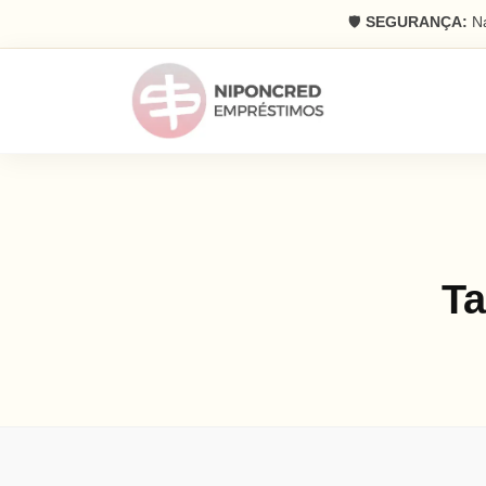
🛡️
SEGURANÇA:
Na
T