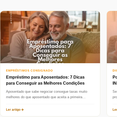
EMPRÉSTIMOS CONSIGNADO
DI
Empréstimo para Aposentados: 7 Dicas
Po
para Conseguir as Melhores Condições
IN
Aposentado que sabe negociar consegue taxas muito
Se
melhores do que aposentado que aceita a primeira
pr
proposta. Em 2026, com tantas...
Co
Ler artigo
Ler