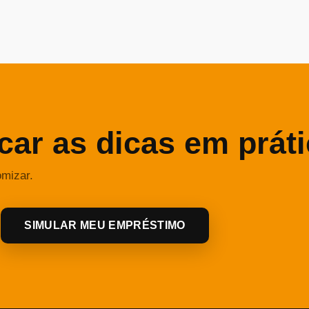
car as dicas em prát
omizar.
SIMULAR MEU EMPRÉSTIMO