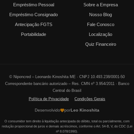
Empréstimo Pessoal
Sobre a Empresa
Empréstimo Consignado
Nosso Blog
Antecipação FGTS
Fale Conosco
Portabilidade
Localização
Quiz Financeiro
©
Niponcred – Leonardo Kinoshita ME · CNPJ 10.493.238/0001-50
Correspondente bancário autorizado – Res. CMN nº 3.954/2011 · Banco
Central do Brasil
Política de Privacidade
Condições Gerais
Desenvolvido
por
Leo Kinoshita
O consumidor tem direito à liquidação antecipada do débito, total ou parcialmente, com
redução proporcional de juros e demais acréscimos, conforme o Art. 54-B, V, do CDC (Lei
nº 8.078/1990).