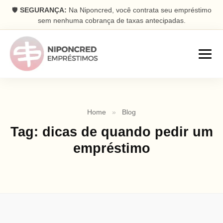
🛡️
SEGURANÇA:
Na Niponcred, você contrata seu empréstimo
sem nenhuma cobrança de taxas antecipadas.
Empréstimos
Home
»
Blog
Consignado
Tag:
dicas de quando pedir um
Parcelas descontadas na folha
empréstimo
Pessoal
Dinheiro rápido na conta
Antecipação FGTS
Antecipe seu saque aniversário
Com Garantia