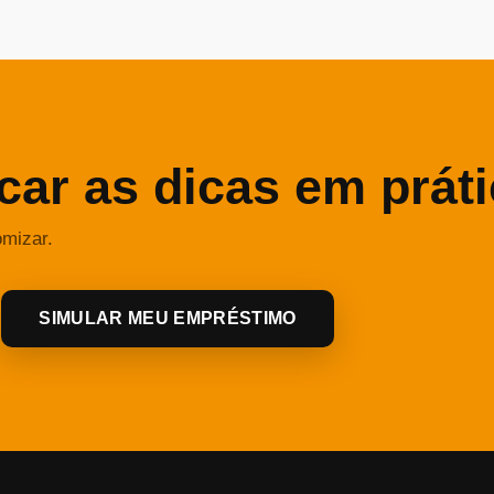
car as dicas em prát
omizar.
SIMULAR MEU EMPRÉSTIMO