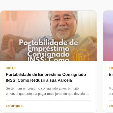
DICAS
EM
Portabilidade de Empréstimo Consignado
E
INSS: Como Reduzir a sua Parcela
Se tem um empréstimo consignado ativo, é muito
Mu
provável que esteja a pagar mais juros do que deveria.
pe
Com as...
ap
Ler artigo
Ler