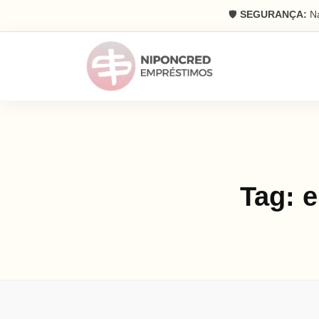
🛡️
SEGURANÇA:
Na
Tag:
e