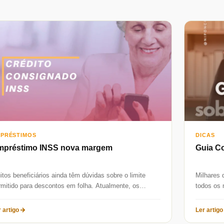
PRÉSTIMOS
DICAS
mpréstimo INSS nova margem
Guia C
itos beneficiários ainda têm dúvidas sobre o limite
Milhares 
rmitido para descontos em folha. Atualmente, os
todos os 
osentados e pensionistas do INSS...
resolver 
 artigo
Ler artigo