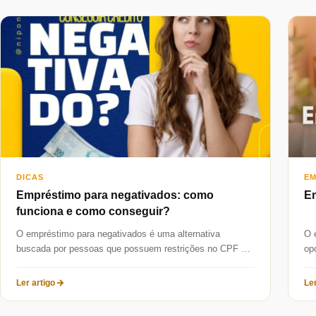
DICAS
EM
Empréstimo para negativados: como
Em
funciona e como conseguir?
O empréstimo para negativados é uma alternativa
O 
buscada por pessoas que possuem restrições no CPF e
op
precisam reorganizar a vida...
leg
Ler artigo
Ler