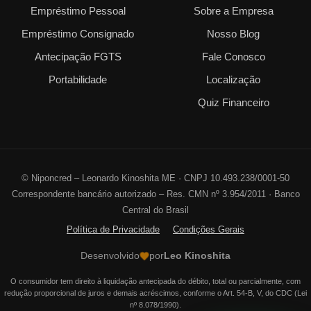
Empréstimo Pessoal
Sobre a Empresa
Empréstimo Consignado
Nosso Blog
Antecipação FGTS
Fale Conosco
Portabilidade
Localização
Quiz Financeiro
©
Niponcred – Leonardo Kinoshita ME · CNPJ 10.493.238/0001-50
Correspondente bancário autorizado – Res. CMN nº 3.954/2011 · Banco
Central do Brasil
Política de Privacidade
Condições Gerais
Desenvolvido
por
Leo Kinoshita
O consumidor tem direito à liquidação antecipada do débito, total ou parcialmente, com
redução proporcional de juros e demais acréscimos, conforme o Art. 54-B, V, do CDC (Lei
nº 8.078/1990).