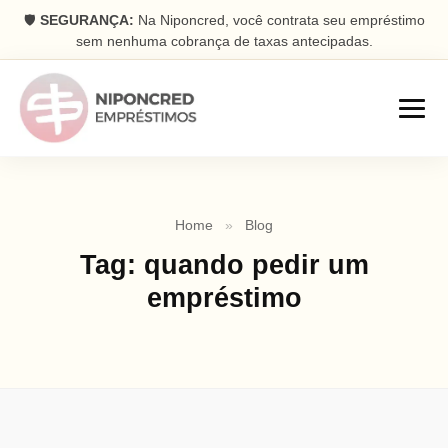
🛡️
SEGURANÇA:
Na Niponcred, você contrata seu empréstimo
sem nenhuma cobrança de taxas antecipadas.
Empréstimos
Home
»
Blog
Consignado
Tag:
quando pedir um
Parcelas descontadas na folha
empréstimo
Pessoal
Dinheiro rápido na conta
Antecipação FGTS
Antecipe seu saque aniversário
Com Garantia